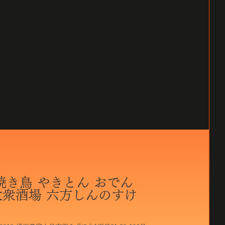
焼き鳥 やきとん おでん
大衆酒場 六方しんのすけ