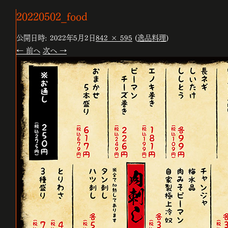
20220502_food
公開日時:
2022年5月2日
842 × 595
(
逸品料理
)
← 前へ
次へ →