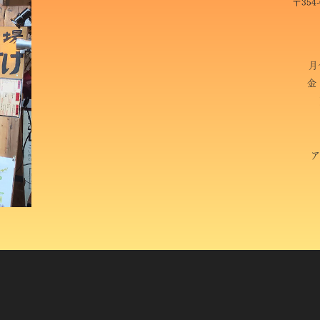
〒354
月
金・
ア